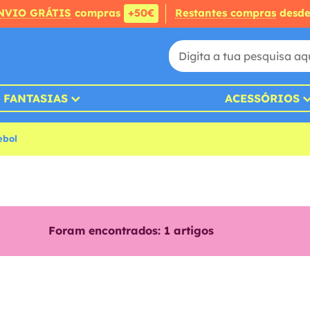
NVIO GRÁTIS
compras
+50€
Restantes compras
desd
FANTASIAS
ACESSÓRIOS
ebol
Foram encontrados:
1
artigos