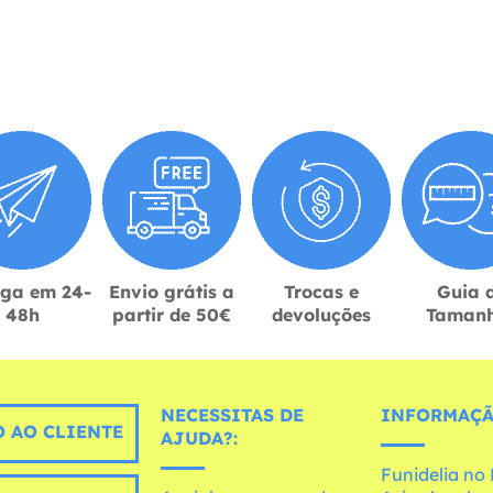
ega em 24-
Envio grátis a
Trocas e
Guia 
48h
partir de 50€
devoluções
Taman
NECESSITAS DE
INFORMAÇÃ
 AO CLIENTE
AJUDA?:
Funidelia n