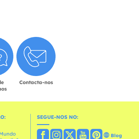
de
Contacta-nos
hos
O:
SEGUE-NOS NO:
o Mundo
Blog