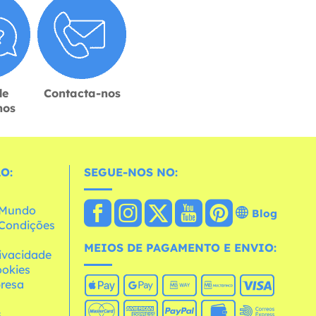
de
Contacta-nos
hos
O:
SEGUE-NOS NO:
o Mundo
Blog
e Condições
MEIOS DE PAGAMENTO E ENVIO:
rivacidade
ookies
resa
s