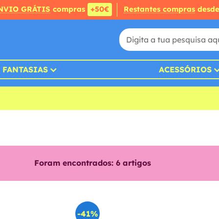
NVIO GRÁTIS
compras
+50€
Restantes compras
desd
FANTASIAS
ACESSÓRIOS
Foram encontrados:
6
artigos
-41%