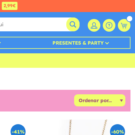
e
2,99€
PRESENTES & PARTY
-41%
-60%