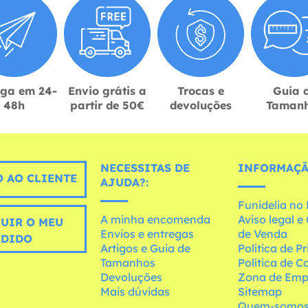
ega em 24-
Envio grátis a
Trocas e
Guia 
48h
partir de 50€
devoluções
Taman
NECESSITAS DE
INFORMAÇÃ
 AO CLIENTE
AJUDA?:
Funidelia n
A minha encomenda
Aviso legal 
UIR O MEU
Envios e entregas
de Venda
EDIDO
Artigos e Guia de
Política de P
Tamanhos
Política de C
Devoluções
Zona de Emp
Mais dúvidas
Sitemap
Quem-somo