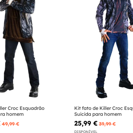
ller Croc Esquadrão
Kit fato de Killer Croc E
ara homem
Suicida para homem
€
25,99 €
49,99 €
39,99 €
DISPONÍVEL