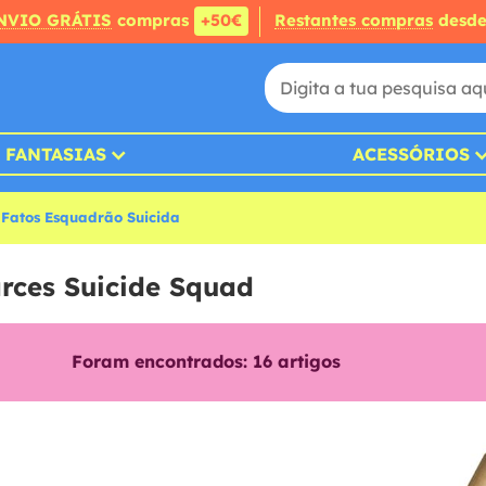
NVIO GRÁTIS
compras
+50€
Restantes compras
desd
FANTASIAS
ACESSÓRIOS
Fatos Esquadrão Suicida
arces Suicide Squad
Foram encontrados:
16
artigos