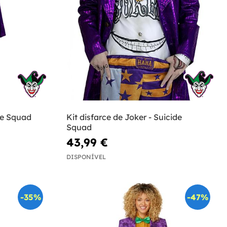
de Squad
Kit disfarce de Joker - Suicide
Squad
43,99 €
DISPONÍVEL
-35%
-47%