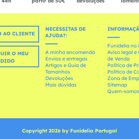
48h
partir de 50€
devoluções
Taman
NECESSITAS DE
INFORMAÇÃ
 AO CLIENTE
AJUDA?:
Funidelia n
A minha encomenda
Aviso legal 
UIR O MEU
Envios e entregas
de Venda
EDIDO
Artigos e Guia de
Política de P
Tamanhos
Política de C
Devoluções
Zona de Emp
Mais dúvidas
Sitemap
Quem-somo
Copyright 2026 by Funidelia Portugal