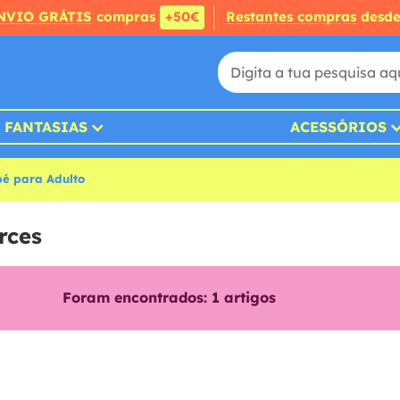
NVIO GRÁTIS
compras
+50€
Restantes compras
desd
FANTASIAS
ACESSÓRIOS
bé para Adulto
rces
Foram encontrados:
1
artigos