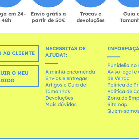
ega em 24-
Envio grátis a
Trocas e
Guia 
48h
partir de 50€
devoluções
Taman
NECESSITAS DE
INFORMAÇÃ
 AO CLIENTE
AJUDA?:
Funidelia n
A minha encomenda
Aviso legal 
UIR O MEU
Envios e entregas
de Venda
EDIDO
Artigos e Guia de
Política de P
Tamanhos
Política de C
Devoluções
Zona de Emp
Mais dúvidas
Sitemap
Quem-somo