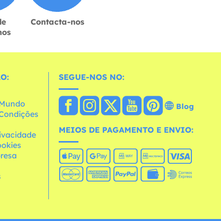
de
Contacta-nos
hos
O:
SEGUE-NOS NO:
o Mundo
Blog
e Condições
MEIOS DE PAGAMENTO E ENVIO:
rivacidade
ookies
resa
s