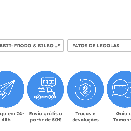
€
FATOS HOBBIT: FRODO & BILBO BAGGINS
FATOS DE LEGOLAS
ega em 24-
Envio grátis a
Trocas e
Guia 
48h
partir de 50€
devoluções
Taman