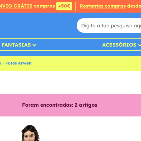
NVIO GRÁTIS
compras
+50€
Restantes compras
desd
FANTASIAS
ACESSÓRIOS
s
Fatos Arwen
Foram encontrados:
2
artigos