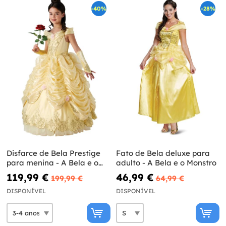
-40%
-28%
Disfarce de Bela Prestige
Fato de Bela deluxe para
para menina - A Bela e o
adulto - A Bela e o Monstro
Monstro
119,99 €
46,99 €
199,99 €
64,99 €
DISPONÍVEL
DISPONÍVEL