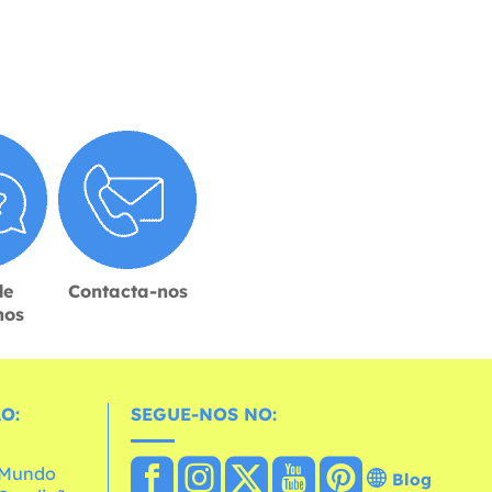
de
Contacta-nos
hos
O:
SEGUE-NOS NO:
o Mundo
Blog