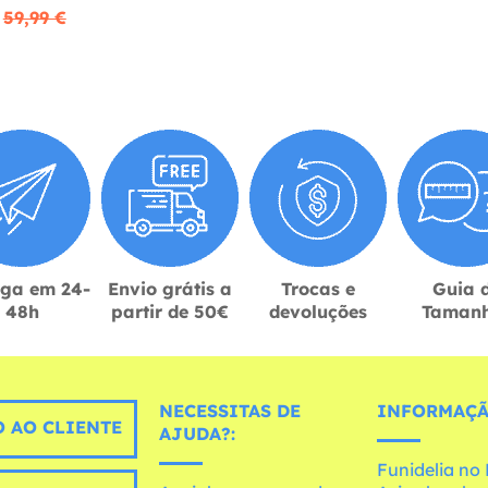
59,99 €
ega em 24-
Envio grátis a
Trocas e
Guia 
48h
partir de 50€
devoluções
Taman
NECESSITAS DE
INFORMAÇÃ
 AO CLIENTE
AJUDA?:
Funidelia n