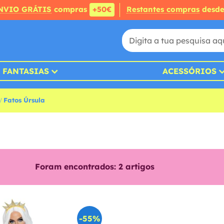
NVIO GRÁTIS
compras
+50€
Restantes compras
desd
FANTASIAS
ACESSÓRIOS
Fatos Úrsula
Foram encontrados:
2
artigos
-55%