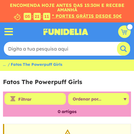
ENCOMENDA HOJE ANTES DAS 15:30H E RECEBE
AMANHÃ
* PORTES GRÁTIS DESDE 50€
:
:
05
21
11
...
Fatos The Powerpuff Girls
Fatos The Powerpuff Girls
Filtrar
0
artigos