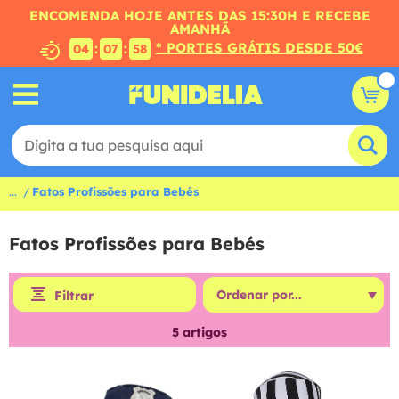
ENCOMENDA HOJE ANTES DAS 15:30H E RECEBE
AMANHÃ
* PORTES GRÁTIS DESDE 50€
:
:
04
07
58
...
Fatos Profissões para Bebés
Fatos Profissões para Bebés
Filtrar
5
artigos