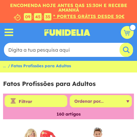
ENCOMENDA HOJE ANTES DAS 15:30H E RECEBE
AMANHÃ
* PORTES GRÁTIS DESDE 50€
:
:
09
45
34
...
Fatos Profissões para Adultos
Fatos Profissões para Adultos
Filtrar
160
artigos