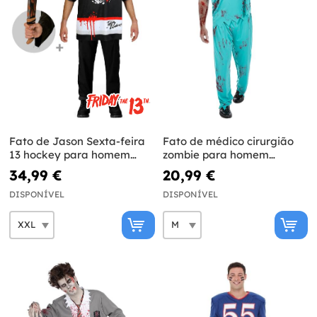
Fato de Jason Sexta-feira
Fato de médico cirurgião
13 hockey para homem
zombie para homem
com machete tamanho
tamanho grande
34,99 €
20,99 €
grande
DISPONÍVEL
DISPONÍVEL