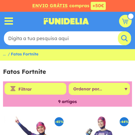
ENVIO GRÁTIS
compras
+50€
...
Fatos Fortnite
Fatos Fortnite
Filtrar
9
artigos
-45%
-44%