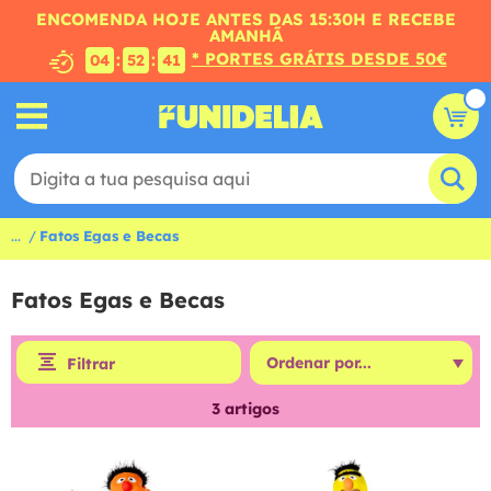
ENCOMENDA HOJE ANTES DAS 15:30H E RECEBE
AMANHÃ
* PORTES GRÁTIS DESDE 50€
:
:
04
52
40
...
Fatos Egas e Becas
Fatos Egas e Becas
Filtrar
3
artigos