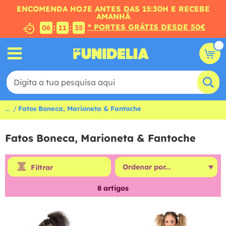
ENCOMENDA HOJE ANTES DAS 15:30H E RECEBE
AMANHÃ
* PORTES GRÁTIS DESDE 50€
:
:
06
11
34
...
Fatos Boneca, Marioneta & Fantoche
Fatos Boneca, Marioneta & Fantoche
Filtrar
8
artigos