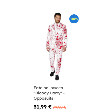
-60%
Fato halloween
"Bloody Harry" -
Opposuits
31,99 €
79,99 €