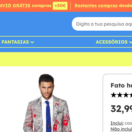
NVIO GRÁTIS
compras
+50€
Restantes compras
desd
FANTASIAS
ACESSÓRIOS
Fato h
32,9
Inclui:
cas
Não inclui