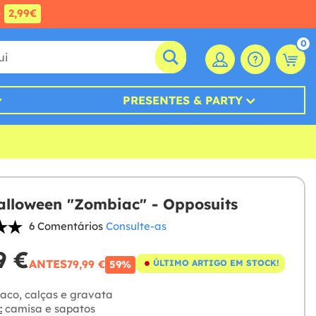
e
2,99€
0
PRESENTES & PARTY
alloween "Zombiac" - Opposuits
6 Comentários
Consulte-as
9 €
ANTES
79,99 €
ÚLTIMO ARTIGO EM STOCK!
59%
aco, calças e gravata
:
camisa e sapatos