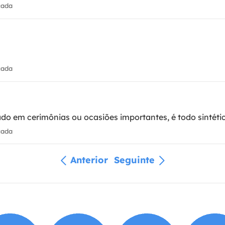
cada
cada
ado em cerimônias ou ocasiões importantes, é todo sintét
cada
Anterior
Seguinte