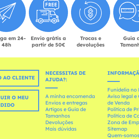
ega em 24-
Envio grátis a
Trocas e
Guia 
48h
partir de 50€
devoluções
Taman
NECESSITAS DE
INFORMAÇÃ
 AO CLIENTE
AJUDA?:
Funidelia n
A minha encomenda
Aviso legal 
UIR O MEU
Envios e entregas
de Venda
EDIDO
Artigos e Guia de
Política de P
Tamanhos
Política de C
Devoluções
Zona de Emp
Mais dúvidas
Sitemap
Quem-somo