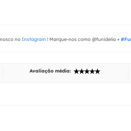
onosco no
Instagram
! Marque-nos como @funidelia +
#Fun
Avaliação média: