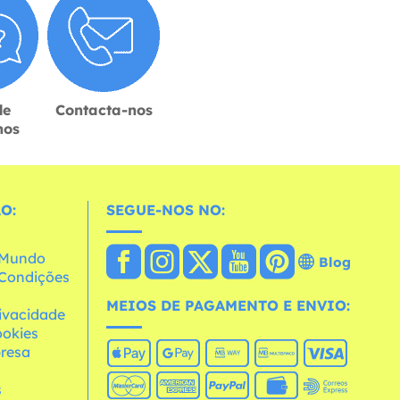
de
Contacta-nos
hos
O:
SEGUE-NOS NO:
o Mundo
Blog
e Condições
MEIOS DE PAGAMENTO E ENVIO:
rivacidade
ookies
resa
s