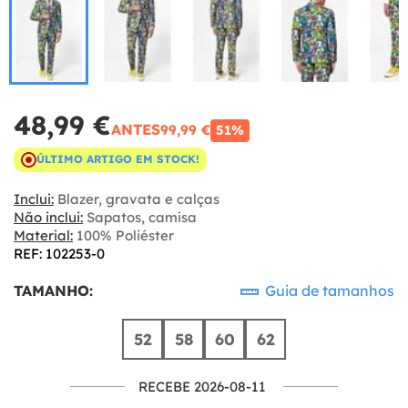
48,99 €
ANTES
99,99 €
51%
ÚLTIMO ARTIGO EM STOCK!
Inclui:
Blazer, gravata e calças
Não inclui:
Sapatos, camisa
Material:
100% Poliéster
REF: 102253-0
TAMANHO:
Guia de tamanhos
52
58
60
62
RECEBE 2026-08-11