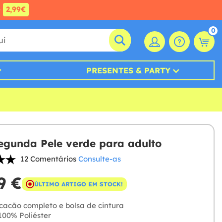
e
2,99€
0
PRESENTES & PARTY
egunda Pele verde para adulto
12 Comentários
Consulte-as
9 €
ÚLTIMO ARTIGO EM STOCK!
acão completo e bolsa de cintura
00% Poliéster