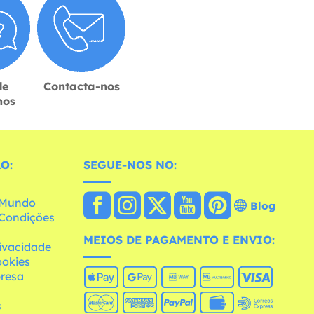
de
Contacta-nos
hos
O:
SEGUE-NOS NO:
o Mundo
Blog
e Condições
MEIOS DE PAGAMENTO E ENVIO:
rivacidade
ookies
resa
s