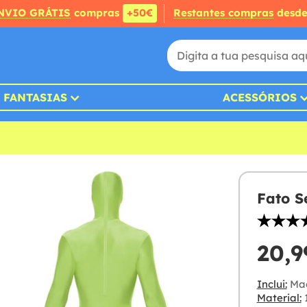
NVIO GRÁTIS
compras
+50€
Restantes compras
desd
FANTASIAS
ACESSÓRIOS
Fato S
20,9
Inclui:
Mac
Material:
1