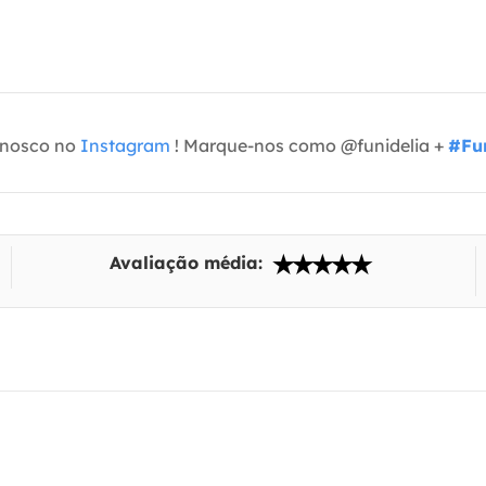
onosco no
Instagram
! Marque-nos como @funidelia +
#Fun
Avaliação média: