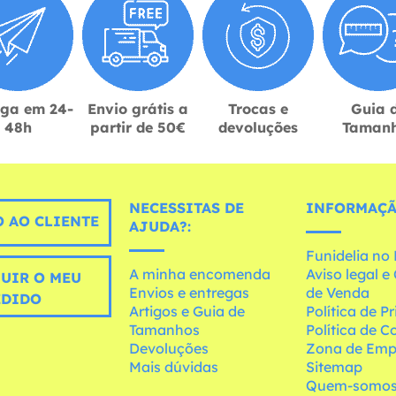
ega em 24-
Envio grátis a
Trocas e
Guia 
48h
partir de 50€
devoluções
Taman
NECESSITAS DE
INFORMAÇÃ
 AO CLIENTE
AJUDA?:
Funidelia n
A minha encomenda
Aviso legal 
UIR O MEU
Envios e entregas
de Venda
EDIDO
Artigos e Guia de
Política de P
Tamanhos
Política de C
Devoluções
Zona de Emp
Mais dúvidas
Sitemap
Quem-somo