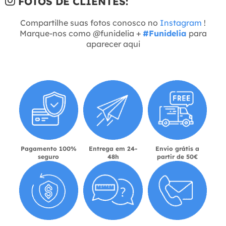
FOTOS DE CLIENTES:
Compartilhe suas fotos conosco no
Instagram
!
Marque-nos como @funidelia +
#Funidelia
para
aparecer aqui
Pagamento 100%
Entrega em 24-
Envio grátis a
seguro
48h
partir de 50€