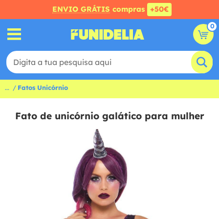
ENVIO GRÁTIS
compras
+50€
0
...
Fatos Unicórnio
Fato de unicórnio galático para mulher