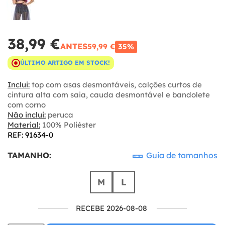
38,99 €
ANTES
59,99 €
35%
ÚLTIMO ARTIGO EM STOCK!
Inclui:
top com asas desmontáveis, calções curtos de
cintura alta com saia, cauda desmontável e bandolete
com corno
Não inclui:
peruca
Material:
100% Poliéster
REF: 91634-0
TAMANHO:
Guia de tamanhos
M
L
RECEBE 2026-08-08