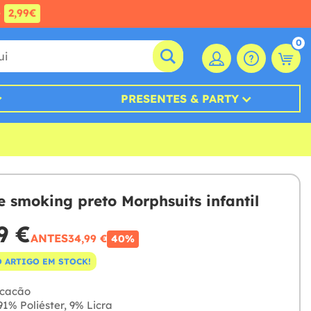
e
2,99€
0
PRESENTES & PARTY
e smoking preto Morphsuits infantil
9 €
ANTES
34,99 €
40%
 ARTIGO EM STOCK!
cacão
1% Poliéster, 9% Licra