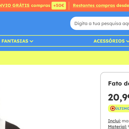
NVIO GRÁTIS
compras
+50€
Restantes compras
desd
FANTASIAS
ACESSÓRIOS
Fato d
20,9
ÚLTIMO
Inclui:
ma
Material:
9