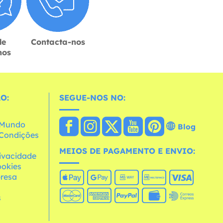
de
Contacta-nos
hos
O:
SEGUE-NOS NO:
o Mundo
Blog
e Condições
MEIOS DE PAGAMENTO E ENVIO:
rivacidade
ookies
resa
s