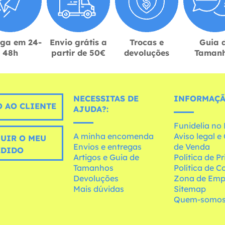
ega em 24-
Envio grátis a
Trocas e
Guia 
48h
partir de 50€
devoluções
Taman
NECESSITAS DE
INFORMAÇÃ
 AO CLIENTE
AJUDA?:
Funidelia n
A minha encomenda
Aviso legal 
UIR O MEU
Envios e entregas
de Venda
EDIDO
Artigos e Guia de
Política de P
Tamanhos
Política de C
Devoluções
Zona de Emp
Mais dúvidas
Sitemap
Quem-somo