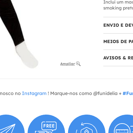
Inclui um ma
smoking preto,
ENVIO E DE
MEIOS DE 
AVISOS & 
Ampliar
onosco no
Instagram
! Marque-nos como @funidelia +
#Fun