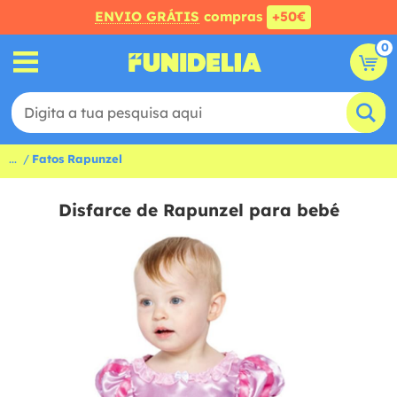
ENVIO GRÁTIS
compras
+50€
0
...
Fatos Rapunzel
Disfarce de Rapunzel para bebé