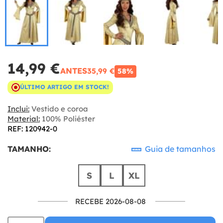
14,99 €
ANTES
35,99 €
58%
ÚLTIMO ARTIGO EM STOCK!
Inclui:
Vestido e coroa
Material:
100% Poliéster
REF: 120942-0
TAMANHO:
Guia de tamanhos
S
L
XL
RECEBE 2026-08-08