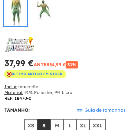
37,99 €
ANTES
54,99 €
31%
ÚLTIMO ARTIGO EM STOCK!
Inclui:
macacão
Material:
91% Poliéster, 9% Licra
REF: 18470-0
TAMANHO:
Guia de tamanhos
XS
S
M
L
XL
XXL