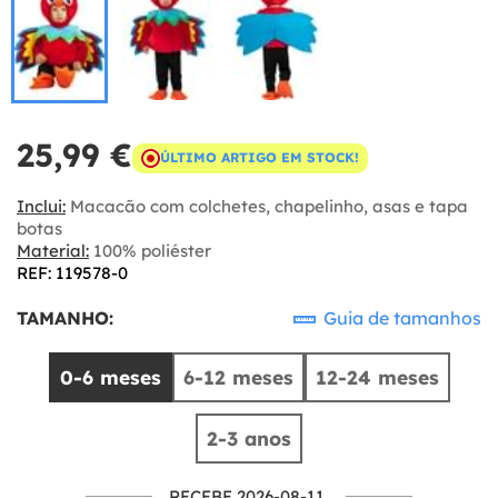
25,99 €
ÚLTIMO ARTIGO EM STOCK!
Inclui:
Macacão com colchetes, chapelinho, asas e tapa
botas
Material:
100% poliéster
REF: 119578-0
TAMANHO:
Guia de tamanhos
0-6 meses
6-12 meses
12-24 meses
2-3 anos
RECEBE 2026-08-11