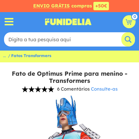
ENVIO GRÁTIS
compras
+50€
0
...
Fatos Transformers
Fato de Optimus Prime para menino -
Transformers
6 Comentários
Consulte-as