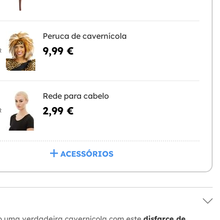
Peruca de cavernícola
9,99 €
R
Rede para cabelo
2,99 €
R
ACESSÓRIOS
o uma verdadeira cavernícola com este
disfarce de