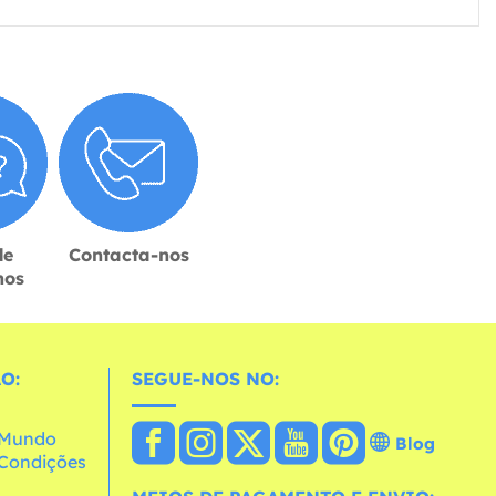
de
Contacta-nos
hos
O:
SEGUE-NOS NO:
o Mundo
Blog
e Condições