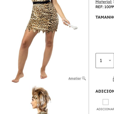
Material:
1
REF: 1009
TAMANH
Ampliar
ADICIO
ADICIONA