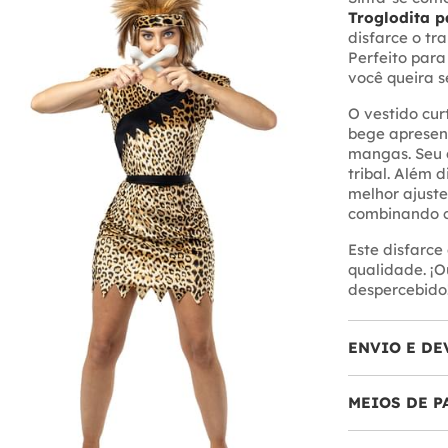
Troglodita p
disfarce o tr
Perfeito para
você queira s
O vestido cu
bege apresen
mangas. Seu 
tribal. Além d
melhor ajuste
combinando c
Este disfarce
qualidade. ¡O
despercebido
ENVIO E DE
MEIOS DE 