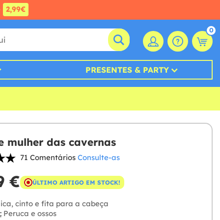
e
2,99€
0
PRESENTES & PARTY
e mulher das cavernas
71 Comentários
Consulte-as
9 €
ÚLTIMO ARTIGO EM STOCK!
ica, cinto e fita para a cabeça
:
Peruca e ossos