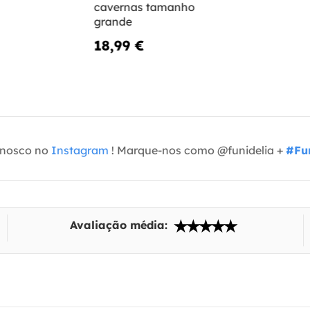
cavernas tamanho
grande
18,99 €
onosco no
Instagram
! Marque-nos como @funidelia +
#Fun
Avaliação média: