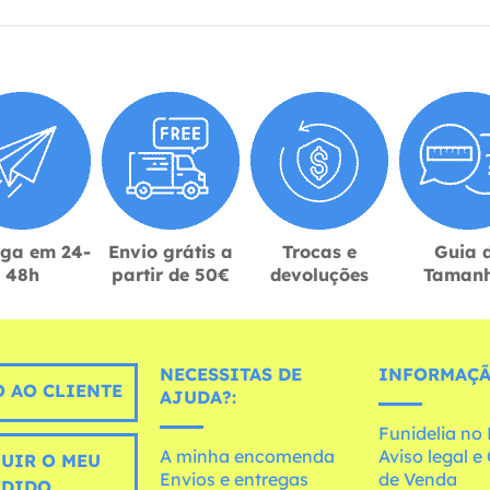
ega em 24-
Envio grátis a
Trocas e
Guia 
48h
partir de 50€
devoluções
Taman
NECESSITAS DE
INFORMAÇÃ
 AO CLIENTE
AJUDA?:
Funidelia n
A minha encomenda
Aviso legal 
UIR O MEU
Envios e entregas
de Venda
EDIDO