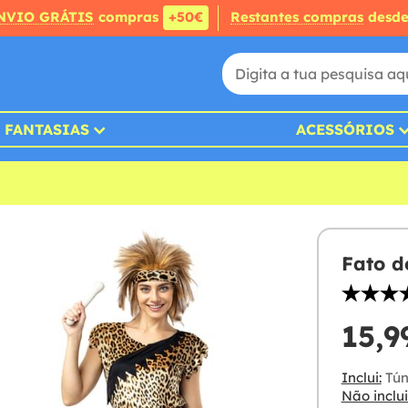
NVIO GRÁTIS
compras
+50€
Restantes compras
desd
FANTASIAS
ACESSÓRIOS
Fato d
15,9
Inclui:
Tún
Não inclui