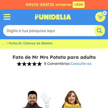
ENVIO GRÁTIS
compras
+50€
0
...
Fatos Sr. Cabeça de Batata
Fato de Mr Mrs Potato para adulto
8 Comentários
Consulte-as