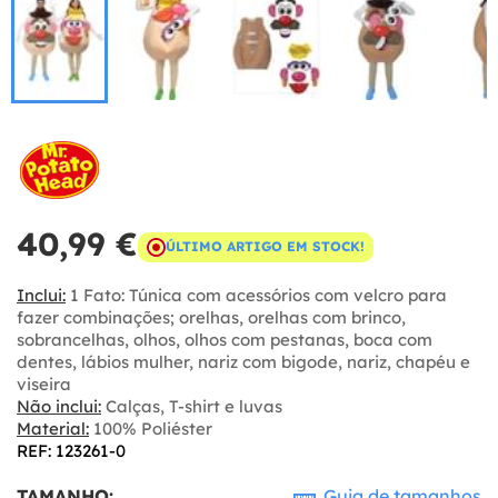
40,99 €
ÚLTIMO ARTIGO EM STOCK!
Inclui:
1 Fato: Túnica com acessórios com velcro para
fazer combinações; orelhas, orelhas com brinco,
sobrancelhas, olhos, olhos com pestanas, boca com
dentes, lábios mulher, nariz com bigode, nariz, chapéu e
viseira
Não inclui:
Calças, T-shirt e luvas
Material:
100% Poliéster
REF: 123261-0
TAMANHO:
Guia de tamanhos