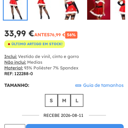
33,99 €
ANTES
76,99 €
56%
ÚLTIMO ARTIGO EM STOCK!
Inclui:
Vestido de vinil, cinto e gorro
Não inclui:
Medias
Material:
93% Poliéster 7% Spandex
REF: 122288-0
TAMANHO:
Guia de tamanhos
S
M
L
RECEBE 2026-08-11