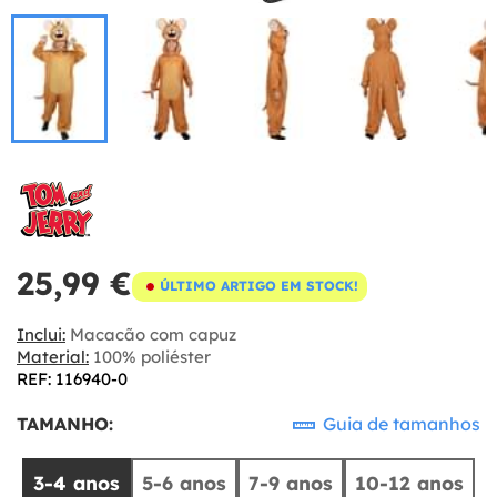
25,99 €
ÚLTIMO ARTIGO EM STOCK!
Inclui:
Macacão com capuz
Material:
100% poliéster
REF: 116940-0
TAMANHO:
Guia de tamanhos
3-4 anos
5-6 anos
7-9 anos
10-12 anos