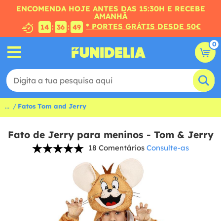
ENCOMENDA HOJE ANTES DAS 15:30H E RECEBE
AMANHÃ
* PORTES GRÁTIS DESDE 50€
:
:
14
36
48
0
...
Fatos Tom and Jerry
Fato de Jerry para meninos - Tom & Jerry
18 Comentários
Consulte-as