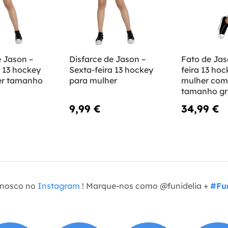
e Jason –
Disfarce de Jason –
Fato de Jas
a 13 hockey
Sexta-feira 13 hockey
feira 13 ho
er tamanho
para mulher
mulher com
tamanho g
9,99 €
34,99 €
onosco no
Instagram
! Marque-nos como @funidelia +
#Fun