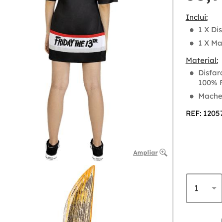
Inclui:
1 X Di
1 X Ma
Material:
Disfar
100% P
Machet
REF: 1205
Ampliar