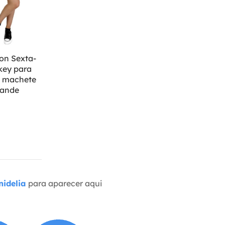
on Sexta-
ckey para
 machete
rande
idelia
para aparecer aqui