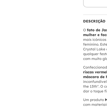
DESCRIÇÃO
O
fato de Ja
mulher e fa
mais icónico
feminino. Est
Crystal Lake
qualquer fest
com muito gl
Confecciona
riscas verme
máscara de 
inconfundível
the 13th". O
dar o toque f
Um produto
M
com materiais