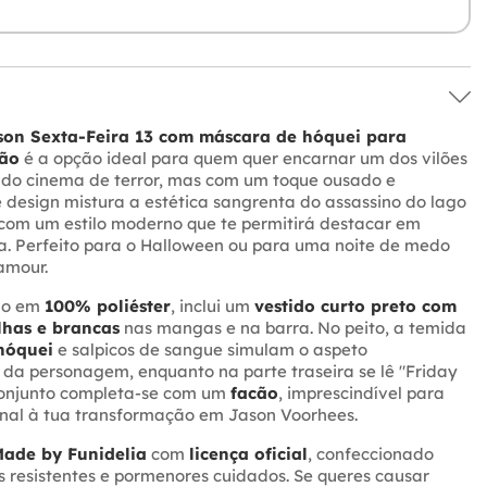
son Sexta-Feira 13 com máscara de hóquei para
cão
é a opção ideal para quem quer encarnar um dos vilões
s do cinema de terror, mas com um toque ousado e
e design mistura a estética sangrenta do assassino do lago
 com um estilo moderno que te permitirá destacar em
a. Perfeito para o Halloween ou para uma noite de medo
amour.
do em
100% poliéster
, inclui um
vestido curto preto com
lhas e brancas
nas mangas e na barra. No peito, a temida
hóquei
e salpicos de sangue simulam o aspeto
 da personagem, enquanto na parte traseira se lê "Friday
 conjunto completa-se com um
facão
, imprescindível para
inal à tua transformação em Jason Voorhees.
ade by Funidelia
com
licença oficial
, confeccionado
 resistentes e pormenores cuidados. Se queres causar