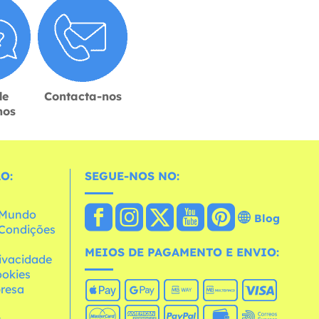
de
Contacta-nos
hos
O:
SEGUE-NOS NO:
o Mundo
Blog
e Condições
MEIOS DE PAGAMENTO E ENVIO:
rivacidade
ookies
resa