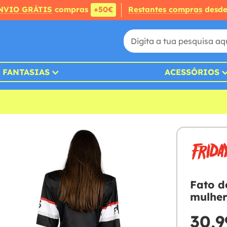
NVIO GRÁTIS
compras
+50€
Restantes compras
desd
FANTASIAS
ACESSÓRIOS
Fato d
mulhe
30,9