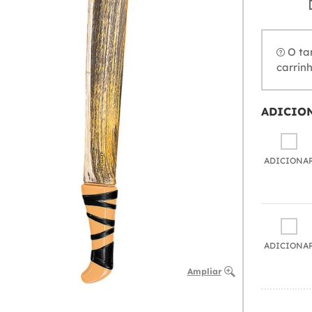
O tam
carrin
ADICIO
ADICIONA
ADICIONA
Ampliar