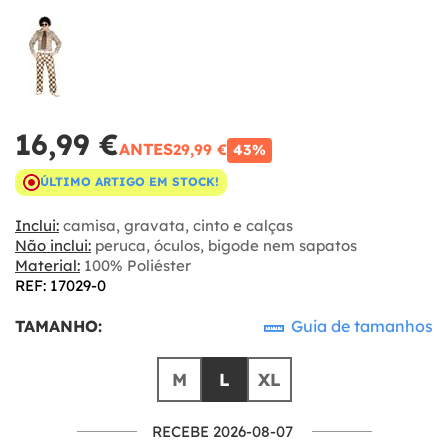
16,99 €
ANTES
29,99 €
43%
ÚLTIMO ARTIGO EM STOCK!
Inclui:
camisa, gravata, cinto e calças
Não inclui:
peruca, óculos, bigode nem sapatos
Material:
100% Poliéster
REF: 17029-0
TAMANHO:
Guia de tamanhos
M
L
XL
RECEBE 2026-08-07