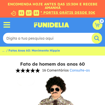
ENCOMENDA HOJE ANTES DAS 15:30H E RECEBE
AMANHÃ
* PORTES GRÁTIS DESDE 50€
:
:
11
17
22
0
...
Fatos Anos 60: Movimento Hippie
Fato de homem dos anos 60
16 Comentários
Consulte-as