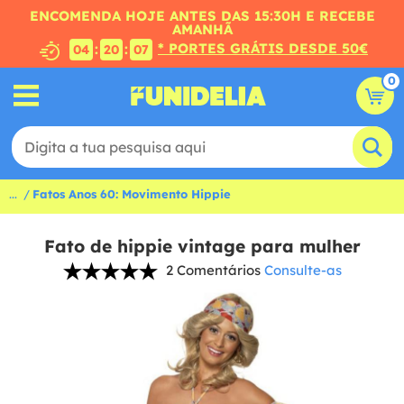
ENCOMENDA HOJE ANTES DAS 15:30H E RECEBE
AMANHÃ
* PORTES GRÁTIS DESDE 50€
:
:
04
20
06
0
...
Fatos Anos 60: Movimento Hippie
Fato de hippie vintage para mulher
2 Comentários
Consulte-as