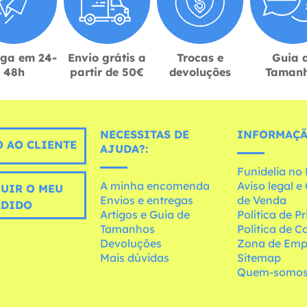
ega em 24-
Envio grátis a
Trocas e
Guia 
48h
partir de 50€
devoluções
Taman
NECESSITAS DE
INFORMAÇÃ
 AO CLIENTE
AJUDA?:
Funidelia n
A minha encomenda
Aviso legal 
UIR O MEU
Envios e entregas
de Venda
EDIDO
Artigos e Guia de
Política de P
Tamanhos
Política de C
Devoluções
Zona de Emp
Mais dúvidas
Sitemap
Quem-somo