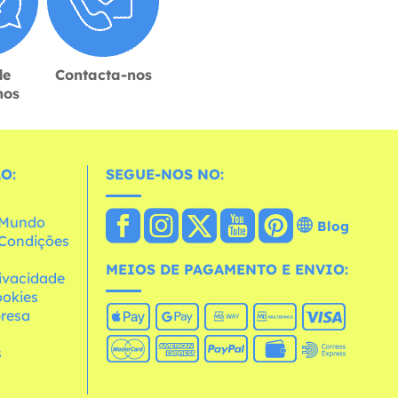
de
Contacta-nos
hos
O:
SEGUE-NOS NO:
o Mundo
Blog
e Condições
MEIOS DE PAGAMENTO E ENVIO:
rivacidade
ookies
resa
s