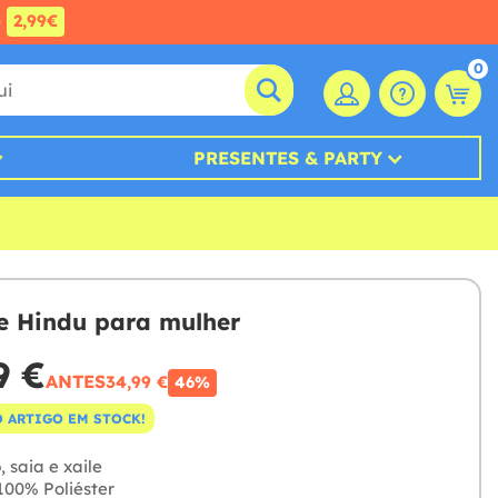
e
2,99€
0
PRESENTES & PARTY
e Hindu para mulher
9 €
ANTES
34,99 €
46%
 ARTIGO EM STOCK!
 saia e xaile
00% Poliéster