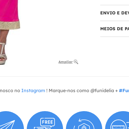
ENVIO E DE
MEIOS DE 
Ampliar
onosco no
Instagram
! Marque-nos como @funidelia +
#Fun