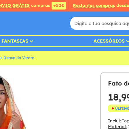
NVIO GRÁTIS
compras
+50€
Restantes compras
desd
FANTASIAS
ACESSÓRIOS
os Dança do Ventre
Fato d
18,9
ÚLTIMO
Inclui:
Top,
Material:
1