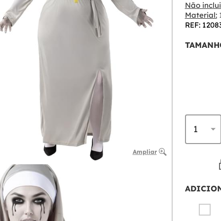
Não inclui
Material:
1
REF: 1208
TAMANH
Ampliar
ADICIO