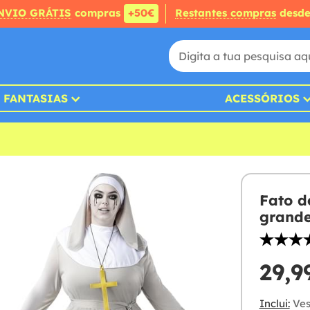
NVIO GRÁTIS
compras
+50€
Restantes compras
desd
FANTASIAS
ACESSÓRIOS
Fato d
grand
29,9
Inclui:
Ves