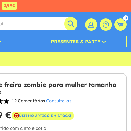
e
2,99€
0
PRESENTES & PARTY
e freira zombie para mulher tamanho
e
12 Comentários
Consulte-as
9 €
ÚLTIMO ARTIGO EM STOCK!
tido com cinto e cofia