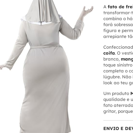
A
fato de fr
transformar‑t
combina o háb
fará sobressa
figura e perm
arrepiante tã
Confecciona
coifa
. O vest
branco,
mang
toque sinistr
completa o co
lúgubre. Não 
look ao teu g
Um produto
M
qualidade e 
fato aterrado
gritar, porque
ENVIO E DE