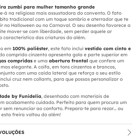
eira zumbi para mulher tamanho grande
e‑á na religiosa mais assustadora do convento. O fato
ito tradicional com um toque sombrio e aterrador que te
ir no Halloween ou no Carnaval. O seu desenho favorece a
ite mover‑se com liberdade, sem perder aquele ar
o característico das criaturas do além.
do em
100% poliéster
, este fato inclui
vestido com cinto e
ido comprido cinzento apresenta gola e parte superior em
as compridas
e uma
abertura frontal
que confere um
o mas elegante. A coifa, em tons cinzentos e brancos,
njunto com uma caída lateral que reforça o seu estilo
inclui cruz nem collants, para que possas personalizar o
osto.
ade by Funidelia
, desenhado com materiais de
um acabamento cuidado. Perfeito para quem procura um
r sem renunciar ao conforto. Prepara‑te para rezar… ou
 esta freira voltou do além!
VOLUÇÕES