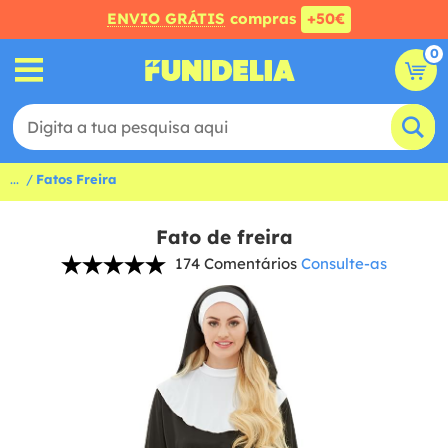
ENVIO GRÁTIS
compras
+50€
0
...
Fatos Freira
Fato de freira
174 Comentários
Consulte-as