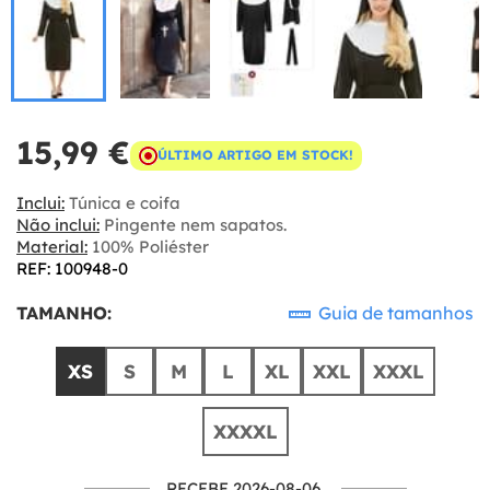
15,99 €
ÚLTIMO ARTIGO EM STOCK!
Inclui:
Túnica e coifa
Não inclui:
Pingente nem sapatos.
Material:
100% Poliéster
REF: 100948-0
TAMANHO:
Guia de tamanhos
XS
S
M
L
XL
XXL
XXXL
XXXXL
RECEBE 2026-08-06