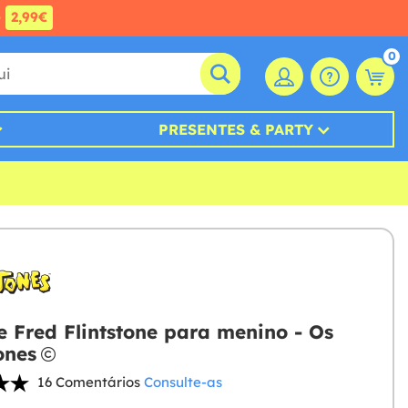
e
2,99€
0
PRESENTES & PARTY
e Fred Flintstone para menino - Os
ones
16 Comentários
Consulte-as