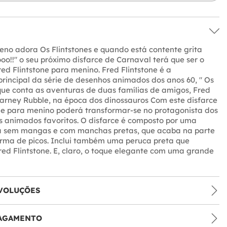
eno adora Os Flintstones e quando está contente grita
!!" o seu próximo disfarce de Carnaval terá que ser o
red Flintstone para menino. Fred Flintstone é a
incipal da série de desenhos animados dos anos 60, " Os
 que conta as aventuras de duas famílias de amigos, Fred
Barney Rubble, na época dos dinossauros Com este disfarce
ne para menino poderá transformar-se no protagonista dos
s animados favoritos. O disfarce é composto por uma
ja sem mangas e com manchas pretas, que acaba na parte
orma de picos. Inclui também uma peruca preta que
red Flintstone. E, claro, o toque elegante com uma grande
VOLUÇÕES
PAGAMENTO