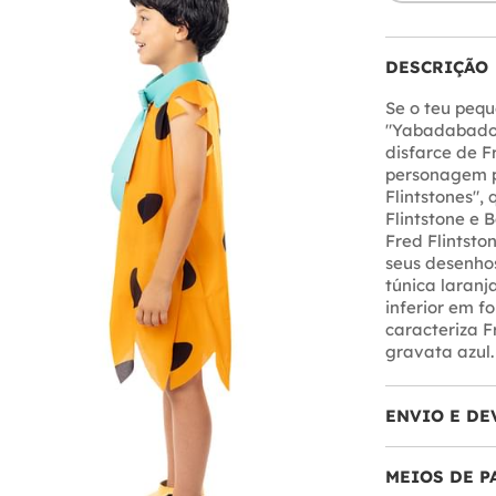
DESCRIÇÃO
Se o teu pequ
"Yabadabadooo
disfarce de F
personagem pr
Flintstones",
Flintstone e 
Fred Flintsto
seus desenho
túnica laran
inferior em f
caracteriza F
gravata azul.
ENVIO E DE
MEIOS DE 