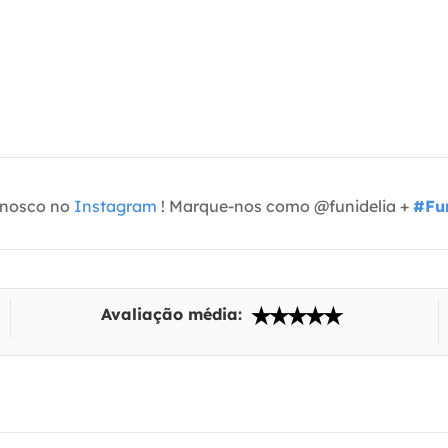
onosco no
Instagram
! Marque-nos como @funidelia +
#Fun
Avaliação média: