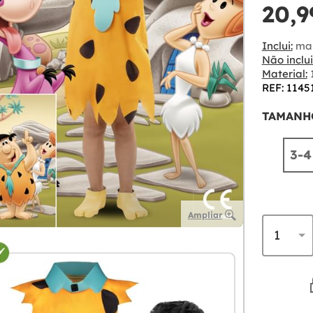
20,9
Inclui:
man
Não inclui
Material:
1
REF: 1145
TAMANH
3-4
Ampliar