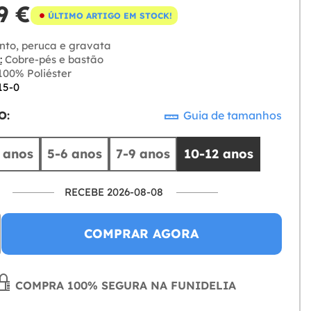
9 €
ÚLTIMO ARTIGO EM STOCK!
to, peruca e gravata
:
Cobre-pés e bastão
00% Poliéster
15-0
O:
Guia de tamanhos
 anos
5-6 anos
7-9 anos
10-12 anos
RECEBE 2026-08-08
COMPRAR AGORA
COMPRA 100% SEGURA NA FUNIDELIA