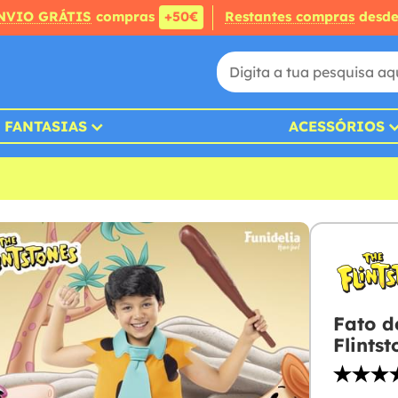
NVIO GRÁTIS
compras
+50€
Restantes compras
desd
FANTASIAS
ACESSÓRIOS
Fato d
Flintst