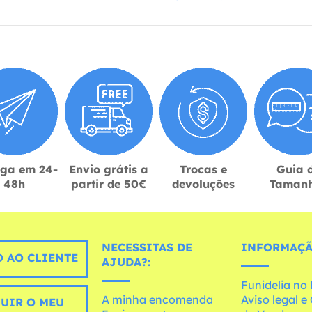
ega em 24-
Envio grátis a
Trocas e
Guia 
48h
partir de 50€
devoluções
Taman
NECESSITAS DE
INFORMAÇÃ
 AO CLIENTE
AJUDA?:
Funidelia n
A minha encomenda
Aviso legal 
UIR O MEU