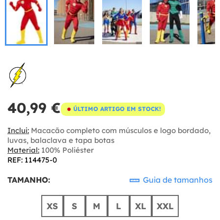
40,99 €
ÚLTIMO ARTIGO EM STOCK!
Inclui:
Macacão completo com músculos e logo bordado,
luvas, balaclava e tapa botas
Material:
100% Poliéster
REF: 114475-0
TAMANHO:
Guia de tamanhos
XS
S
M
L
XL
XXL