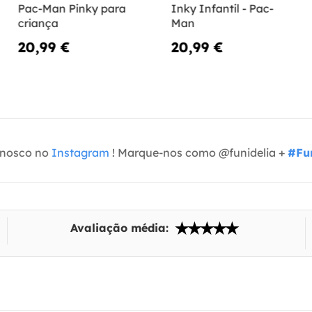
Pac-Man Pinky para
Inky Infantil - Pac-
criança
Man
20,99 €
20,99 €
onosco no
Instagram
! Marque-nos como @funidelia +
#Fun
Avaliação média: