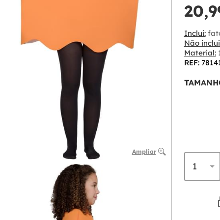
20,9
Inclui:
fat
Não inclui
Material:
1
REF: 7814
TAMANH
Ampliar