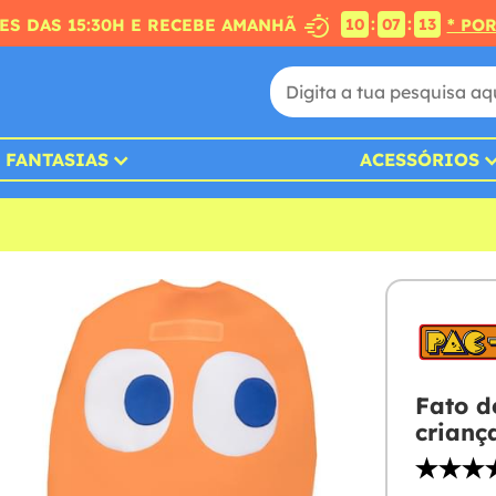
:
:
S DAS 15:30H E RECEBE AMANHÃ
* PO
10
07
12
FANTASIAS
ACESSÓRIOS
Fato d
crianç