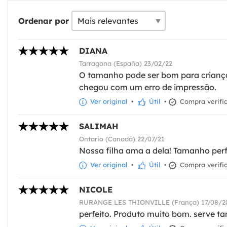
Ordenar por
DIANA
Tarragona (España) 23/02/22
O tamanho pode ser bom para criança
chegou com um erro de impressão.
Ver original
•
Útil
•
Compra verifi
SALIMAH
Ontario (Canadá) 22/07/21
Nossa filha ama a dela! Tamanho perf
Ver original
•
Útil
•
Compra verifi
NICOLE
RURANGE LES THIONVILLE (França) 17/08/2
perfeito. Produto muito bom. serve ta