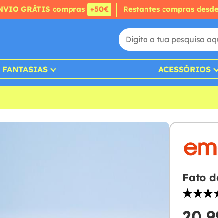
NVIO GRÁTIS
compras
+50€
Restantes compras
desd
FANTASIAS
ACESSÓRIOS
Fato d
20,9