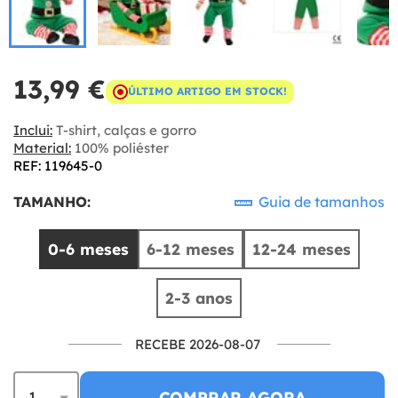
13,99 €
ÚLTIMO ARTIGO EM STOCK!
Inclui:
T-shirt, calças e gorro
Material:
100% poliéster
REF: 119645-0
TAMANHO:
Guia de tamanhos
0-6 meses
6-12 meses
12-24 meses
2-3 anos
RECEBE 2026-08-07
COMPRAR AGORA