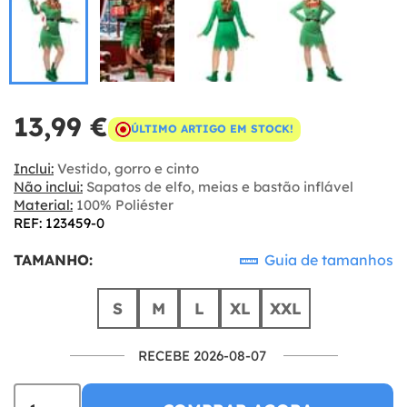
13,99 €
ÚLTIMO ARTIGO EM STOCK!
Inclui:
Vestido, gorro e cinto
Não inclui:
Sapatos de elfo, meias e bastão inflável
Material:
100% Poliéster
REF: 123459-0
TAMANHO:
Guia de tamanhos
S
M
L
XL
XXL
RECEBE 2026-08-07