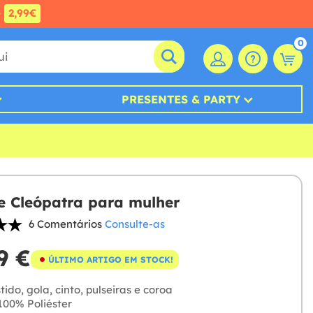
e
2,99€
0
PRESENTES & PARTY
e Cleópatra para mulher
6 Comentários
Consulte-as
9 €
ÚLTIMO ARTIGO EM STOCK!
ido, gola, cinto, pulseiras e coroa
00% Poliéster