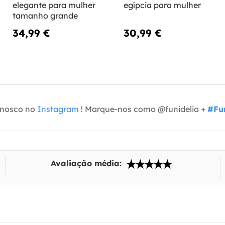
elegante para mulher
egípcia para mulher
tamanho grande
34,99 €
30,99 €
onosco no
Instagram
! Marque-nos como @funidelia +
#Fun
Avaliação média: