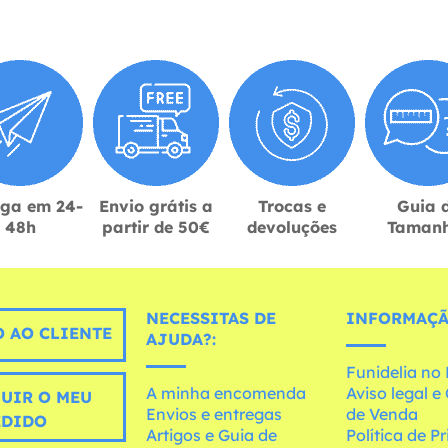
ega em 24-
Envio grátis a
Trocas e
Guia 
48h
partir de 50€
devoluções
Taman
NECESSITAS DE
INFORMAÇÃ
 AO CLIENTE
AJUDA?:
Funidelia n
A minha encomenda
Aviso legal 
UIR O MEU
Envios e entregas
de Venda
EDIDO
Artigos e Guia de
Política de P