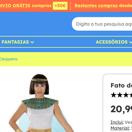
NVIO GRÁTIS
compras
+50€
Restantes compras
desd
FANTASIAS
ACESSÓRIOS
Cleópatra
Fato d
20,9
Inclui:
Vest
Material:
1