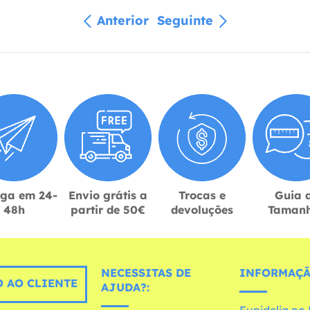
Anterior
Seguinte
ega em 24-
Envio grátis a
Trocas e
Guia 
48h
partir de 50€
devoluções
Taman
NECESSITAS DE
INFORMAÇÃ
 AO CLIENTE
AJUDA?: