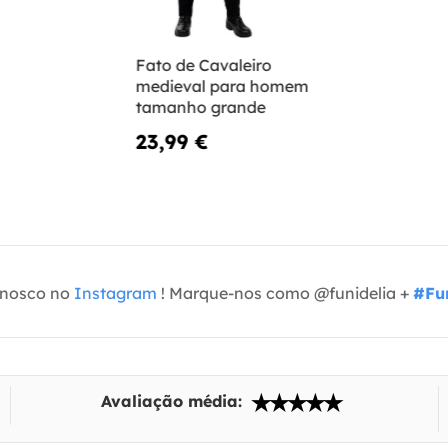
Fato de Cavaleiro
medieval para homem
tamanho grande
23,99 €
onosco no
Instagram
! Marque-nos como @funidelia +
#Fun
Avaliação média: