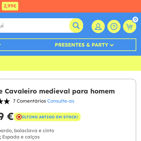
e
2,99€
0
PRESENTES & PARTY
e Cavaleiro medieval para homem
7 Comentários
Consulte-as
9 €
ÚLTIMO ARTIGO EM STOCK!
ardo, balaclava e cinto
:
Espada e calças