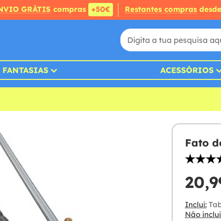
NVIO GRÁTIS
compras
+50€
Restantes compras
desd
FANTASIAS
ACESSÓRIOS
Fato d
20,9
Inclui:
Tab
Não inclui