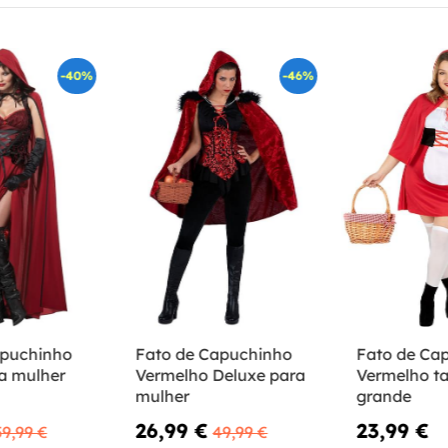
-40%
-46%
apuchinho
Fato de Capuchinho
Fato de Ca
a mulher
Vermelho Deluxe para
Vermelho 
mulher
grande
26,99 €
23,99 €
59,99 €
49,99 €