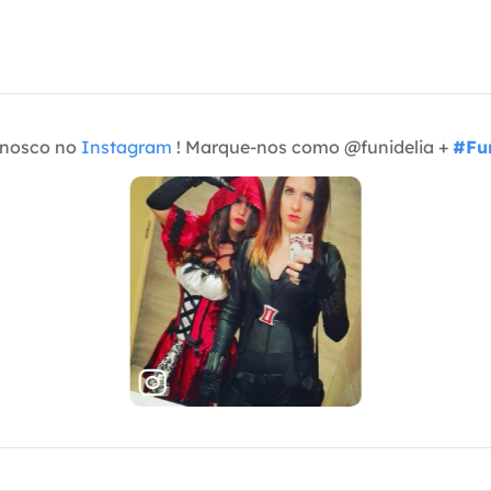
onosco no
Instagram
! Marque-nos como @funidelia +
#Fun