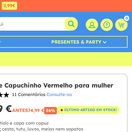
e
2,99€
0
PRESENTES & PARTY
e Capuchinho Vermelho para mulher
11 Comentários
Consulte-as
9 €
ANTES
74,99 €
ÚLTIMO ARTIGO EM STOCK!
56%
tido e capa com capuz
:
cesta, tutu, luvas, meias nem sapatos