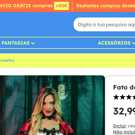
NVIO GRÁTIS
compras
+50€
Restantes compras
desd
FANTASIAS
ACESSÓRIOS
ermelho
Fato d
32,9
Inclui:
ves
Não inclui