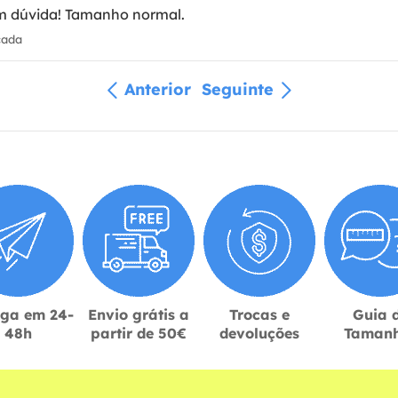
m dúvida! Tamanho normal.
cada
Anterior
Seguinte
ega em 24-
Envio grátis a
Trocas e
Guia 
48h
partir de 50€
devoluções
Taman