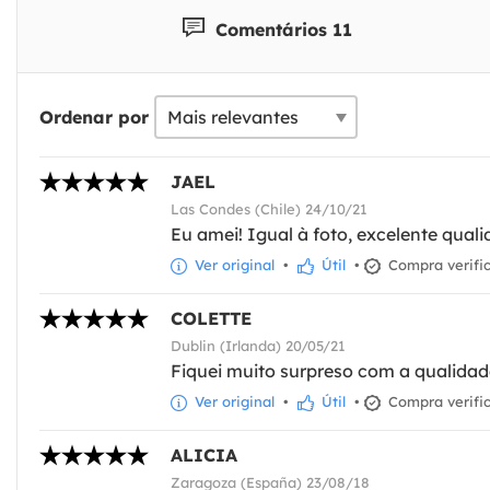
Comentários 11
Ordenar por
JAEL
Las Condes (Chile) 24/10/21
Eu amei! Igual à foto, excelente qual
Ver original
•
Útil
•
Compra verifi
COLETTE
Dublin (Irlanda) 20/05/21
Fiquei muito surpreso com a qualidad
Ver original
•
Útil
•
Compra verifi
ALICIA
Zaragoza (España) 23/08/18