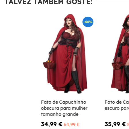
TALVEZ TAMBÉM GOSTE:
-46%
Fato de Capuchinho
Fato de C
obscura para mulher
escuro par
tamanho grande
34,99 €
35,99 €
64,99 €