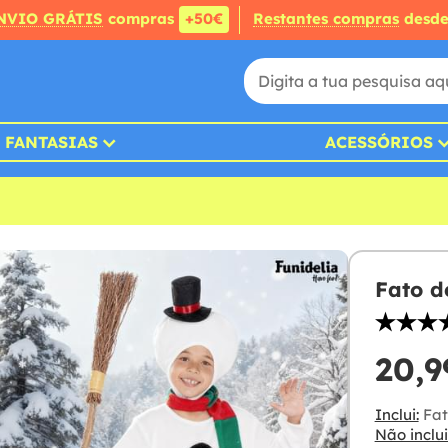
NVIO GRÁTIS
compras
+50€
Restantes compras
desd
FANTASIAS
ACESSÓRIOS
Fato d
20,9
Inclui:
Fat
Não inclui