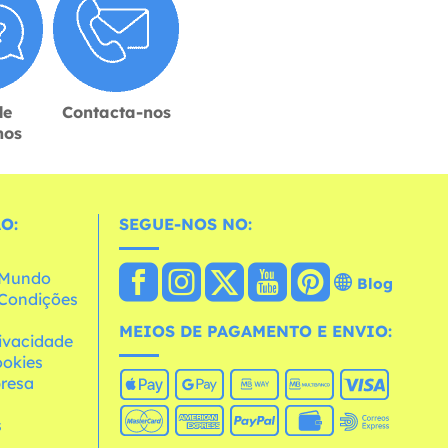
de
Contacta-nos
hos
O:
SEGUE-NOS NO:
o Mundo
Blog
e Condições
MEIOS DE PAGAMENTO E ENVIO:
rivacidade
ookies
resa
s