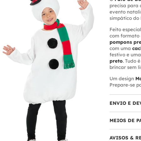
precisa para 
evento natali
simpático do 
Feito especi
com formato a
pompons pre
com uma
cac
festivo e uma
preto
. Tudo 
brincar sem li
Um design
Ma
Prepare-se p
ENVIO E DE
MEIOS DE 
AVISOS & 