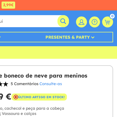
e
2,99€
0
PRESENTES & PARTY
e boneco de neve para meninos
5 Comentários
Consulte-as
9 €
ÚLTIMO ARTIGO EM STOCK!
o, cachecol e peça para a cabeça
:
Vassoura e calças