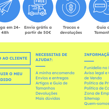
ega em 24-
Envio grátis a
Trocas e
Guia 
48h
partir de 50€
devoluções
Taman
NECESSITAS DE
INFORMAÇÃ
 AO CLIENTE
AJUDA?:
Funidelia n
A minha encomenda
Aviso legal 
UIR O MEU
Envios e entregas
de Venda
EDIDO
Artigos e Guia de
Política de P
Tamanhos
Política de C
Devoluções
Zona de Emp
Mais dúvidas
Sitemap
Quem-somo