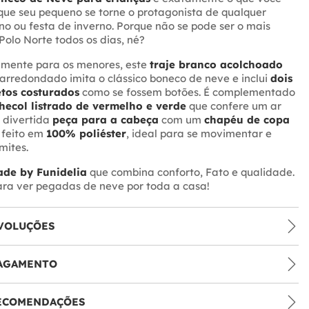
que seu pequeno se torne o protagonista de qualquer
no ou festa de inverno. Porque não se pode ser o mais
Polo Norte todos os dias, né?
almente para os menores, este
traje branco acolchoado
rredondado imita o clássico boneco de neve e inclui
dois
tos costurados
como se fossem botões. É complementado
hecol listrado de vermelho e verde
que confere um ar
 divertida
peça para a cabeça
com um
chapéu de copa
é feito em
100% poliéster
, ideal para se movimentar e
mites.
de by Funidelia
que combina conforto, Fato e qualidade.
ara ver pegadas de neve por toda a casa!
VOLUÇÕES
PAGAMENTO
RECOMENDAÇÕES