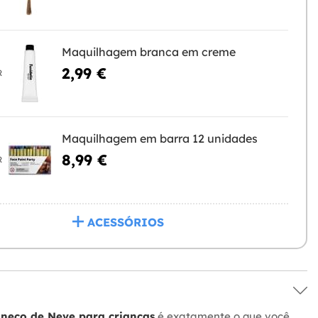
Maquilhagem branca em creme
2,99 €
R
Maquilhagem em barra 12 unidades
8,99 €
R
ACESSÓRIOS
neco de Neve para crianças
é exatamente o que você