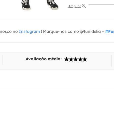
Ampliar
onosco no
Instagram
! Marque-nos como @funidelia +
#Fun
Avaliação média: