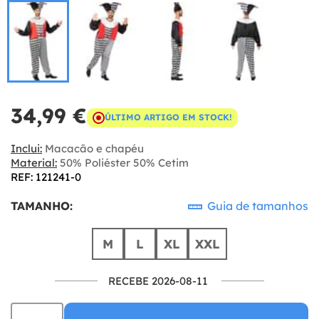
34,99 €
ÚLTIMO ARTIGO EM STOCK!
Inclui:
Macacão e chapéu
Material:
50% Poliéster 50% Cetim
REF: 121241-0
TAMANHO:
Guia de tamanhos
M
L
XL
XXL
RECEBE 2026-08-11