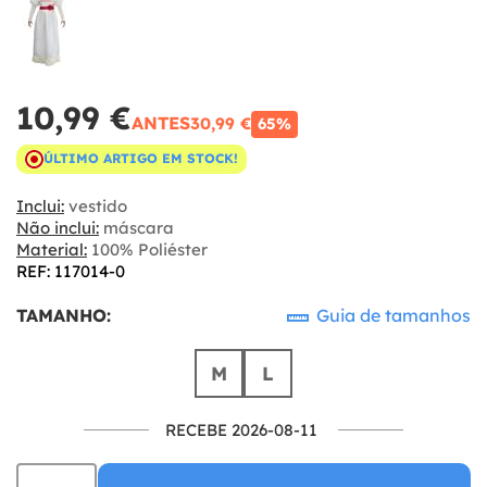
10,99 €
ANTES
30,99 €
65%
ÚLTIMO ARTIGO EM STOCK!
Inclui:
vestido
Não inclui:
máscara
Material:
100% Poliéster
REF: 117014-0
TAMANHO:
Guia de tamanhos
M
L
RECEBE 2026-08-11