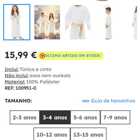
15,99 €
ÚLTIMO ARTIGO EM STOCK!
Inclui:
Túnica e cinto
Não inclui:
asas nem auréola
Material:
100% Poliéster
REF: 100951-0
TAMANHO:
Guia de tamanhos
2-3 anos
3-4 anos
5-6 anos
7-9 anos
10-12 anos
13-15 anos