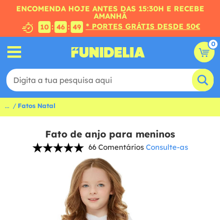
ENCOMENDA HOJE ANTES DAS 15:30H E RECEBE
AMANHÃ
* PORTES GRÁTIS DESDE 50€
:
:
10
46
48
0
...
Fatos Natal
Fato de anjo para meninos
66 Comentários
Consulte-as