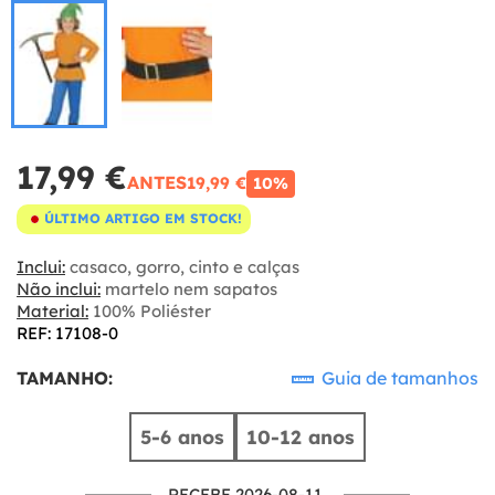
17,99 €
ANTES
19,99 €
10%
ÚLTIMO ARTIGO EM STOCK!
Inclui:
casaco, gorro, cinto e calças
Não inclui:
martelo nem sapatos
Material:
100% Poliéster
REF: 17108-0
TAMANHO:
Guia de tamanhos
5-6 anos
10-12 anos
RECEBE 2026-08-11