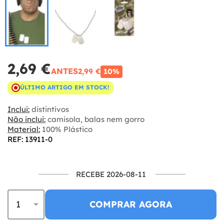
2,69 €
ANTES
2,99 €
10%
ÚLTIMO ARTIGO EM STOCK!
Inclui:
distintivos
Não inclui:
camisola, balas nem gorro
Material:
100% Plástico
REF: 13911-0
RECEBE 2026-08-11
COMPRAR AGORA