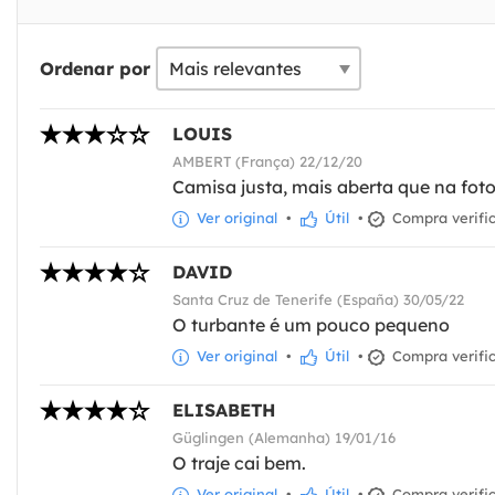
Ordenar por
LOUIS
AMBERT (França) 22/12/20
Camisa justa, mais aberta que na foto
Ver original
•
Útil
•
Compra verifi
DAVID
Santa Cruz de Tenerife (España) 30/05/22
O turbante é um pouco pequeno
Ver original
•
Útil
•
Compra verifi
ELISABETH
Güglingen (Alemanha) 19/01/16
O traje cai bem.
Ver original
•
Útil
•
Compra verifi