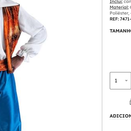
Inclui:
cam
Material:
C
Poliéster
REF: 7471
TAMANH
ADICIO