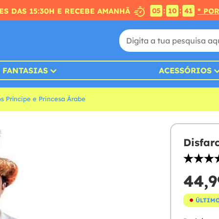
:
:
S DAS 15:30H E RECEBE AMANHÃ
* PO
05
10
40
FANTASIAS
ACESSÓRIOS
s Príncipe e Princesa Árabe
Disfar
44,9
ÚLTIMO