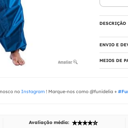
DESCRIÇÃO
ENVIO E DE
MEIOS DE 
Ampliar
onosco no
Instagram
! Marque-nos como @funidelia +
#Fun
Avaliação média: