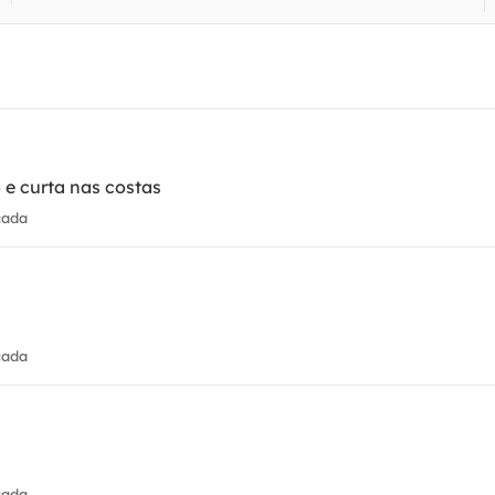
 e curta nas costas
cada
cada
cada