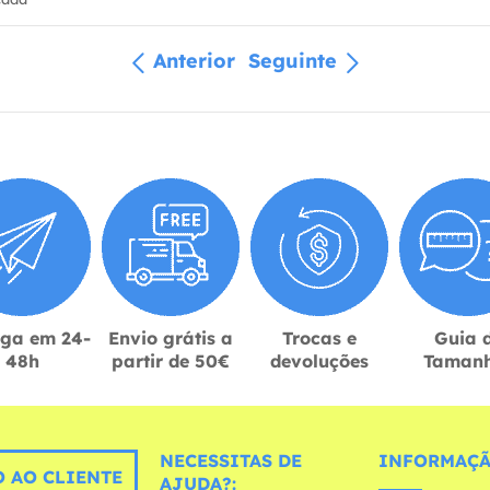
Anterior
Seguinte
ega em 24-
Envio grátis a
Trocas e
Guia 
48h
partir de 50€
devoluções
Taman
NECESSITAS DE
INFORMAÇÃ
 AO CLIENTE
AJUDA?: