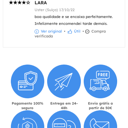
LARA
Uster (Suíça) 17/10/22
boa qualidade e se encaixa perfeitamente.
Infelizmente encomendei tarde demais.
Ver original
•
Útil
•
Compra
verificada
Pagamento 100%
Entrega em 24-
Envio grátis a
seguro
48h
partir de 50€